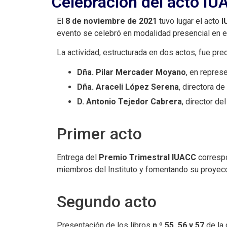
Celebración del acto I
El
8 de noviembre de 2021
tuvo lugar el acto
I
evento se celebró en modalidad presencial en 
La actividad, estructurada en dos actos, fue pre
Dña. Pilar Mercader Moyano
, en repres
Dña. Araceli López Serena
, directora de
D. Antonio Tejedor Cabrera
, director d
Primer acto
Entrega del
Premio Trimestral IUACC
correspo
miembros del Instituto y fomentando su proyecci
Segundo acto
Presentación de los libros
n.º 55, 56 y 57
de la