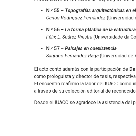
N.º 55 –
Topografías arquitectónicas en e
Carlos Rodríguez Fernández
(Universidad d
N.º 56 –
La forma plástica de la estructur
Félix L. Suárez Riestra
(Universidade da Co
N.º 57 –
Paisajes en coexistencia
Sagrario Fernández Raga
(Universidad de V
El acto contó además con la participación de
Da
como prologuista y director de tesis, respectiv
El encuentro reafirmó la labor del IUACC como in
a través de su colección editorial de reconocido
Desde el IUACC se agradece la asistencia del pú