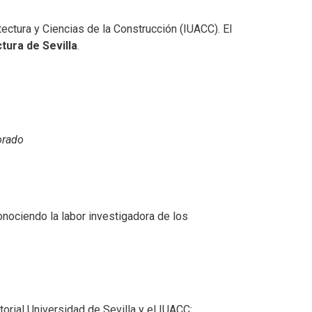
itectura y Ciencias de la Construcción (IUACC). El
tura de Sevilla
.
orado
nociendo la labor investigadora de los
itorial Universidad de Sevilla y el IUACC: