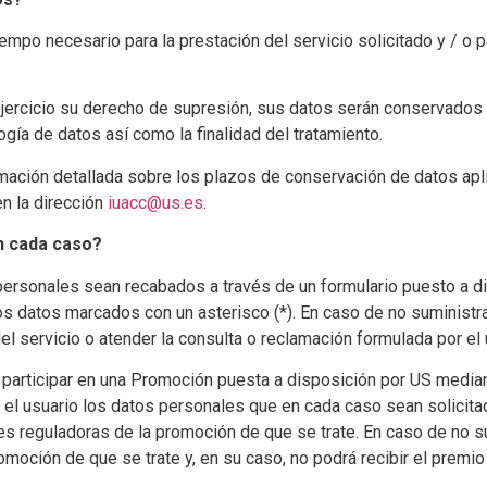
mpo necesario para la prestación del servicio solicitado y / o pa
ejercicio su derecho de supresión, sus datos serán conservados
ogía de datos así como la finalidad del tratamiento.
formación detallada sobre los plazos de conservación de datos a
n la dirección
iuacc@us.es
.
n cada caso?
personales sean recabados a través de un formulario puesto a di
los datos marcados con un asterisco (*). En caso de no suminist
el servicio o atender la consulta o reclamación formulada por el 
participar en una Promoción puesta a disposición por US media
 el usuario los datos personales que en cada caso sean solicit
les reguladoras de la promoción de que se trate. En caso de no 
romoción de que se trate y, en su caso, no podrá recibir el premi