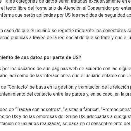
os. Tales categorías de datos serán tratadas exclusivamente en 
 el texto libre del formulario de Atención al Consumidor por ent
 informa que serán aplicadas por US las medidas de seguridad ap
n caso de que el usuario se registre mediante los conectores so
hecho públicas a través de la red social de que se trate y que el
amiento de sus datos por parte de US?
os por los usuarios de sus páginas web de acuerdo con las sigui
uario, así como de las interacciones que el usuario entable con U
 de “Contacto” se basa en la gestión y tramitación de la relación j
antenimiento del contacto entre las partes y, en su caso, en la pr
dades de “Trabaja con nosotros”, “Visitas a fábrica”, “Promocion
pios de US y de las empresas del Grupo US, adecuadas a sus gus
ntación de usuarios realizada”, se basa en el consentimiento del 