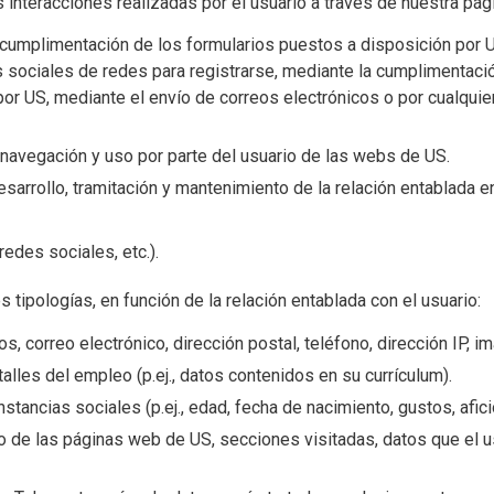
interacciones realizadas por el usuario a través de nuestra pág
cumplimentación de los formularios puestos a disposición por US
res sociales de redes para registrarse, mediante la cumplimentac
r US, mediante el envío de correos electrónicos o por cualquier 
avegación y uso por parte del usuario de las webs de US.
rollo, tramitación y mantenimiento de la relación entablada ent
redes sociales, etc.).
 tipologías, en función de la relación entablada con el usuario:
os, correo electrónico, dirección postal, teléfono, dirección IP, im
lles del empleo (p.ej., datos contenidos en su currículum).
tancias sociales (p.ej., edad, fecha de nacimiento, gustos, aficio
so de las páginas web de US, secciones visitadas, datos que el u