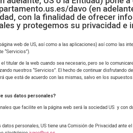
en adelante, US o la Entidad) pone a
epartamento.us.es/davo
(en adelante
idad, con la finalidad de ofrecer i
les y protegemos su privacidad e 
 página web de US, así como a las aplicaciones) así como las int
 “Servicios”).
 el titular de la web cuando sea necesario, pero se lo comunica
izando nuestros “Servicios”. El hecho de continuar disfrutando 
rá que está de acuerdo con las mismas, salvo en los supuestos
de sus datos personales?
nales que facilite en la página web será la sociedad US y con 
s datos personales, US tiene una Comisión de Privacidad ante el 
eo electrónico
iuacc@us.es
.