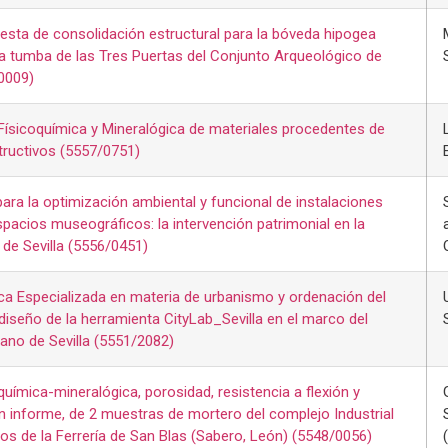
esta de consolidación estructural para la bóveda hipogea
la tumba de las Tres Puertas del Conjunto Arqueológico de
0009)
Físicoquímica y Mineralógica de materiales procedentes de
ructivos (5557/0751)
para la optimización ambiental y funcional de instalaciones
spacios museográficos: la intervención patrimonial en la
 de Sevilla (5556/0451)
ca Especializada en materia de urbanismo y ordenación del
l diseño de la herramienta CityLab_Sevilla en el marco del
ano de Sevilla (5551/2082)
química-mineralógica, porosidad, resistencia a flexión y
n informe, de 2 muestras de mortero del complejo Industrial
tos de la Ferrería de San Blas (Sabero, León) (5548/0056)