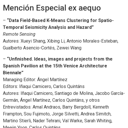
Mención Especial ex aequo
–
“Data Field-Based K-Means Clustering for Spatio-
Temporal Seismicity Analysis and Hazard”
Remote Sensing
Autores: Xueyi Shang, Xibing Li, Antonio Morales-Esteban,
Gualberto Asencio-Cortés, Zewei Wang
–
“Unfinished. Ideas, images and projects from the
Spanish Pavilion at the 15th Venice Architecture
Biennale”
Managing Editor: Ángel Martínez
Editors: Iñaqui Carnicero, Carlos Quintáns
Autores: Iñaqui Carnicero, Santiago de Molina, Jacobo García-
Germán, Ángel Martínez, Carlos Quintáns, y otros
Entrevistados: Amal Andraos, Barry Bergdoll, Kenneth
Frampton, Sou Fujimoto, Jorge Silvetti, Andrea Simitch,
Martino Stierli, Nader Tehrani, Val Warke, Sarah Whiting,
Meejin Yoon, Carlos Quintáns