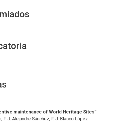
emiados
catoria
as
ntive maintenance of World Heritage Sites”
, F. J. Alejandre Sánchez, F. J. Blasco López