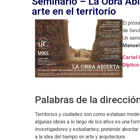
Seminario – La Obra Abie
arte en el territorio
El próx
de Sevil
Un semi
Manuel 
Cartel-
Díptico
Palabras de la direcció
Territorios y ciudades son como estatuas modela
algunas obras a lo largo de los años es una for
investigadores y estudiantes, pretende abordar l
a la idea del tiempo en arte y arquitectura.