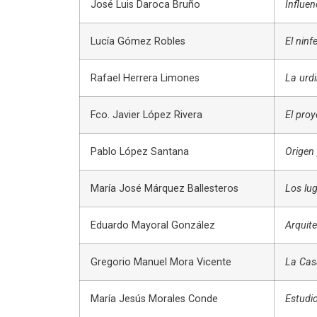
José Luis Daroca Bruño
Influen
Lucía Gómez Robles
El ninf
Rafael Herrera Limones
La urd
Fco. Javier López Rivera
El pro
Pablo López Santana
Origen 
María José Márquez Ballesteros
Los lug
Eduardo Mayoral González
Arquite
Gregorio Manuel Mora Vicente
La Cas
María Jesús Morales Conde
Estudio