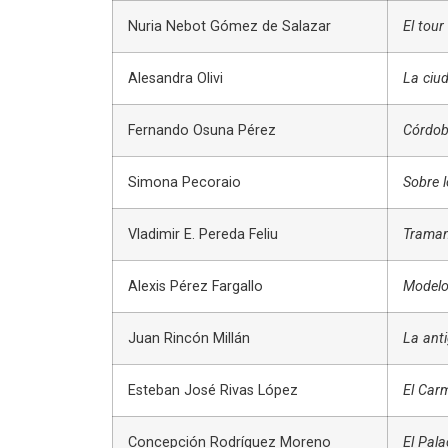
Nuria Nebot Gómez de Salazar
El tour
Alesandra Olivi
La ciu
Fernando Osuna Pérez
Córdoba
Simona Pecoraio
Sobre l
Vladimir E. Pereda Feliu
Traman
Alexis Pérez Fargallo
Modelo 
Juan Rincón Millán
La anti
Esteban José Rivas López
El Car
Concepción Rodríguez Moreno
El Pala